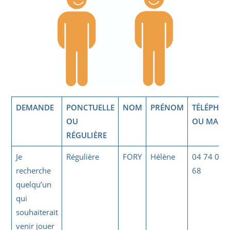
DEMANDE
PONCTUELLE
NOM
PRÉNOM
TÉLÉPHO
OU
OU MAIL
RÉGULIÈRE
Je
Régulière
FORY
Hélène
04 74 03 
recherche
68
quelqu’un
qui
souhaiterait
venir jouer