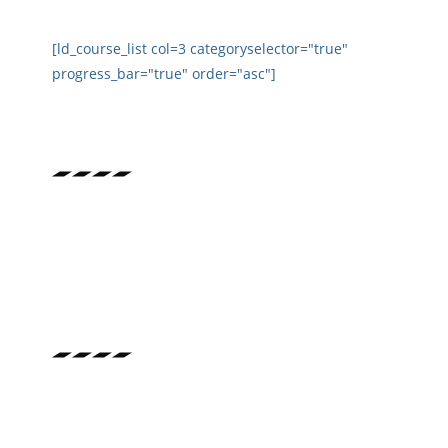
[ld_course_list col=3 categoryselector="true"
progress_bar="true" order="asc"]
EXPERIENCE
Lorem ipsum dolor sit amet, consec tetur adipis
cing elit. Ut elit tellus, luctus nec ullam corper
mattis, pulvinar dapibus.
EDUCATION
Lorem ipsum dolor sit amet, consec tetur adipis