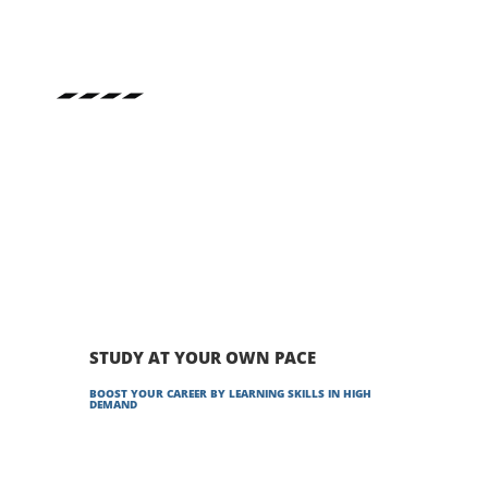
cing elit. Ut elit tellus, luctus nec ullam corper
mattis, pulvinar dapibus.
CERTIFICATE
Lorem ipsum dolor sit amet, consec tetur adipis
cing elit. Ut elit tellus, luctus nec ullam corper
mattis, pulvinar dapibus.
STUDY AT YOUR OWN PACE
BOOST YOUR CAREER BY LEARNING SKILLS IN HIGH
DEMAND
Get Started