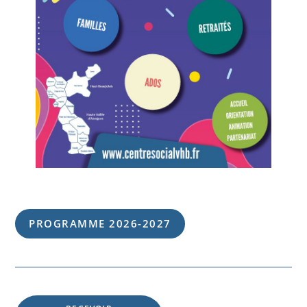
PROGRAMME 202
6
-202
7