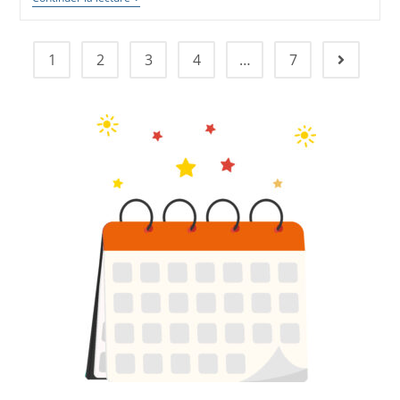
1
2
3
4
…
7