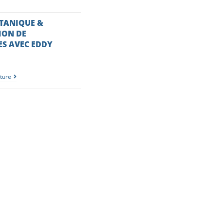
OTANIQUE &
ION DE
ES AVEC EDDY
cture