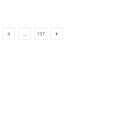
4
…
197